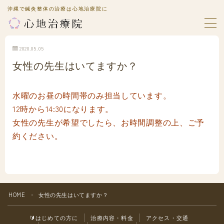
沖縄で鍼灸整体の治療は心地治療院に
MENU
2020.05.05
女性の先生はいてますか？
🔰はじめての方に
水曜のお昼の時間帯のみ担当しています。
不妊鍼灸療法で妊娠しやすい体質へ
12時から14:30になります。
女性の先生が希望でしたら、お時間調整の上、ご予
顔面神経麻痺でお悩みの方へ
約ください。
自律神経失調症でお悩みの方へ
治療内容・料金
HOME
女性の先生はいてますか？
＞
スタッフ紹介
🔰はじめての方に
治療内容・料金
アクセス・交通